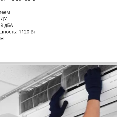
леем
 ДУ
9 дБА
ность: 1120 Вт
se
мм
редложить цену лучше!