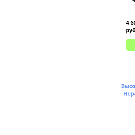
Фильтр F7 от крупной пыли
Подогрев воздуха
4 6
руб
Выс
Hep