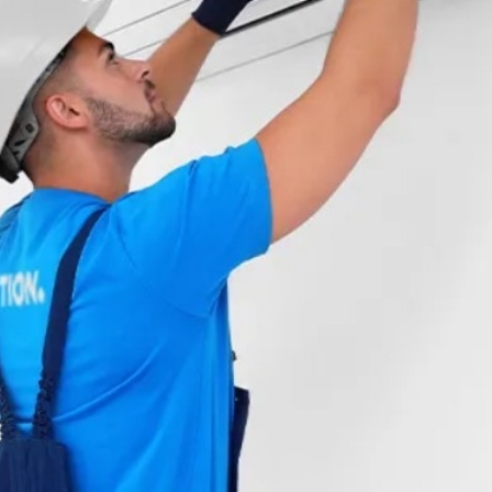
екте.
о
уры.