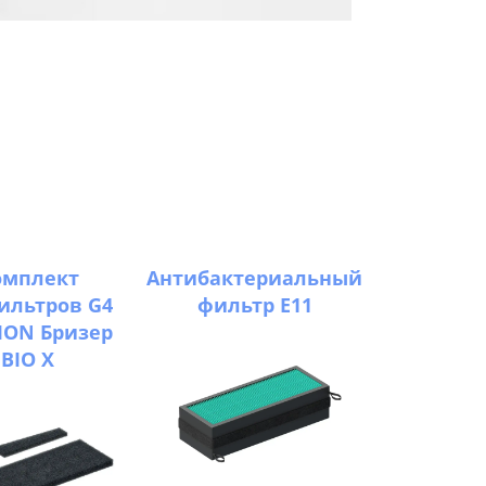
омплект
Антибактериальный
ильтров G4
фильтр Е11
ION Бризер
BIO X