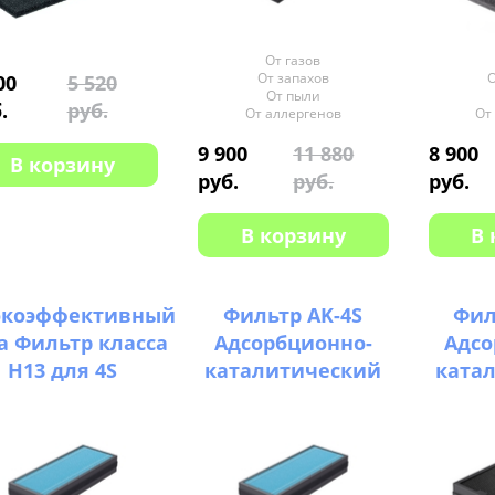
От газов
От запахов
О
00
5 520
От пыли
.
руб.
От аллергенов
От
9 900
11 880
8 900
В корзину
руб.
руб.
руб.
В корзину
В 
окоэффективный
Фильтр AK-4S
Фил
a Фильтр класса
Адсорбционно-
Адсо
H13 для 4S
каталитический
ката