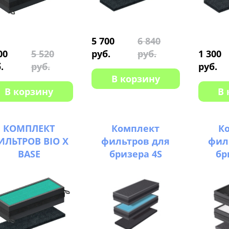
5 700
6 840
00
5 520
руб.
руб.
1 300
.
руб.
руб.
В корзину
В корзину
В 
КОМПЛЕКТ
Комплект
К
ИЛЬТРОВ BIO X
фильтров для
фил
BASE
бризера 4S
бр