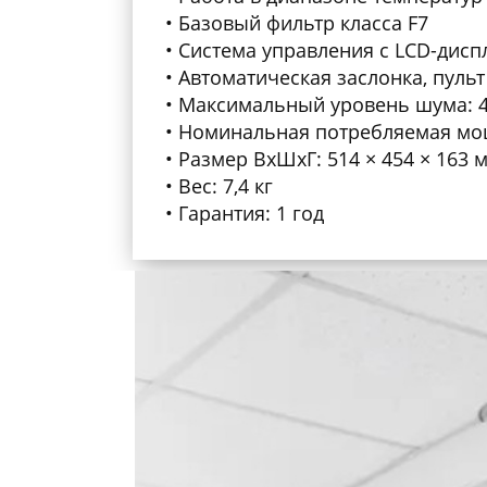
Базовый фильтр класса F7
Система управления с LCD-дисп
Автоматическая заслонка, пульт
Максимальный уровень шума: 4
Номинальная потребляемая мощ
TION. Бризер O2 Ba
Размер ВхШхГ: 514 × 454 × 163 
Вес: 7,4 кг
До 30.04.2026г скидки до 30%!
Гарантия: 1 год
Нашли дешевле-мы сможем п
46 900 руб.
56 280 руб.
46 900 руб.
56 280 руб.
50 900 руб.
61 080 руб.
54 900 руб.
65 880 руб.
68 850 руб.
82 620 руб.
70 130 руб.
84 156 руб.