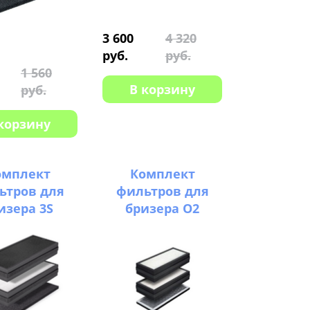
3 600
4 320
руб.
руб.
1 560
В корзину
руб.
корзину
омплект
Комплект
ьтров для
фильтров для
изера 3S
бризера O2