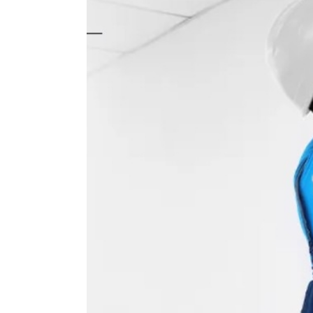
Купить
Умная приточная вентиляция. Базовая станция
системы умного микроклимата MagicAir в компл
Подключите к ней бризер, чтобы проветривать
максимально эффективно и экономично.
Бризер снабжен функцией подогрева воздуха и
тремя эффективными фильтрами очистки.
Нагреватель с климат-контролем. Бризер
автоматически подогревает приточный воздух д
заданной пользователем комфортной температ
Защищает от сквозняков.
Минимальный уровень шума: 32 дБА
Максимальный объем притока воздуха:
140 м3
Описание:
Комплектации:
Хит продаж