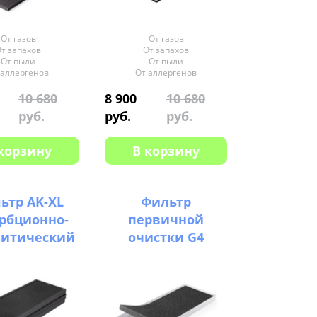
От газов
От газов
т запахов
От запахов
От пыли
От пыли
 аллергенов
От аллергенов
10 680
8 900
10 680
руб.
руб.
руб.
корзину
В корзину
ьтр AK-XL
Фильтр
рбционно-
первичной
литический
очистки G4