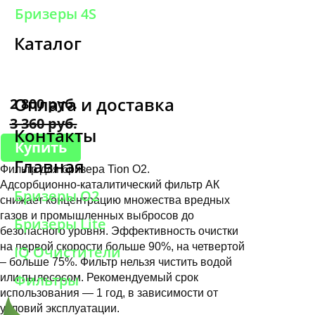
Бризеры 4S
Каталог
Оплата и доставка
2 800 руб.
3 360 руб.
Контакты
Купить
Главная
Фильтр для бризера Tion O2.
Адсорбционно-каталитический фильтр АК
Бризеры O2
снижает концентрацию множества вредных
газов и промышленных выбросов до
Бризеры Lite
безопасного уровня. Эффективность очистки
на первой скорости больше 90%, на четвертой
IQ Очистители
– больше 75%. Фильтр нельзя чистить водой
Фильтры
или пылесосом. Рекомендуемый срок
использования — 1 год, в зависимости от
условий эксплуатации.